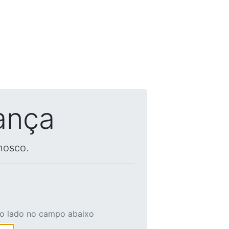
ança
nosco.
ao lado no campo abaixo