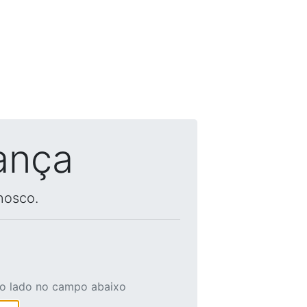
ança
nosco.
ao lado no campo abaixo